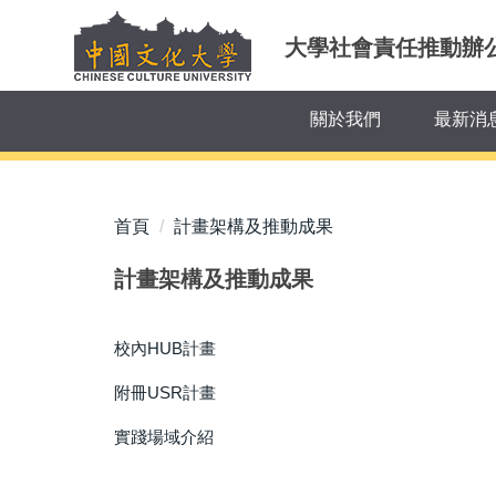
跳
到
大學社會責任推動辦
主
要
關於我們
最新消
內
容
區
首頁
計畫架構及推動成果
計畫架構及推動成果
校內HUB計畫
附冊USR計畫
實踐場域介紹