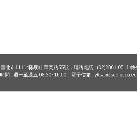
 臺北市11114陽明山華岡路55號，聯絡電話 : (02)2861-0511 轉分
間 : 週一至週五 08:30~16:00，電子信箱 : yttsai@sce.pccu.ed